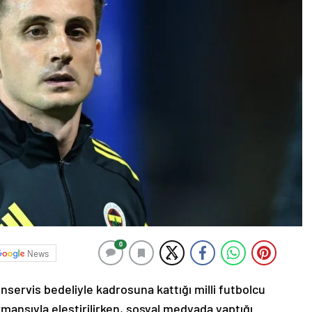
0
News
servis bedeliyle kadrosuna kattığı milli futbolcu
mansıyla eleştirilirken, sosyal medyada yaptığı