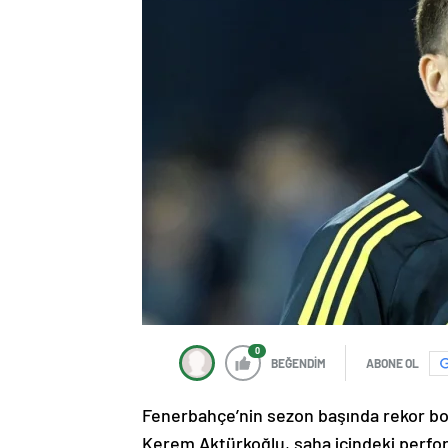
0
BEĞENDİM
ABONE OL
Fenerbahçe’nin sezon başında rekor bon
Kerem Aktürkoğlu, saha içindeki perfor