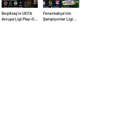
Beşiktaş’ın UEFA
Fenerbahçe’nin
Avrupa Ligi Play-Off
Şampiyonlar Ligi
Turundaki
Play-Off Turundaki
Muhtemel Rakipleri
Muhtemel Rakipleri
Belli Oldu! Avrupa
Belli Oldu!
Yolunda Kritik
Eşleşmeler