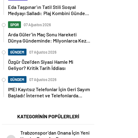
Eda Taşpınar’ın Tatil Stili Sosyal
Medyayı Salladı: Plaj Kombini Gündem
Oldu
SPOR
07 Ağustos 2026
Arda Güler’in Maç Sonu Hareketi
Dünya Gündeminde: Milyonlarca Kez
Paylaşıldı
GÜNDEM
07 Ağustos 2026
Özgür Özel’den Siyasi Hamle Mi
Geliyor? Kritik Tarih İddiası
GÜNDEM
07 Ağustos 2026
IMEI Kayıtsız Telefonlar İçin Geri Sayım
Başladı! İnternet ve Telefonlarda
Kritik Uyarı
KATEGORİNİN POPÜLERLERİ
Trabzonspor’dan Onana İçin Yeni