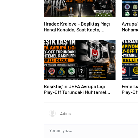
Hradec Kralove – Beşiktaş Maçı
Avrupa’
Hangi Kanalda, Saat Kaçta,
Mohame
Şifresiz Mi?
Sürpriz
Beşiktaş’ın UEFA Avrupa Ligi
Fenerba
Play-Off Turundaki Muhtemel
Play-Of
Rakipleri Belli Oldu! Avrupa
Rakipler
Yolunda Kritik Eşleşmeler