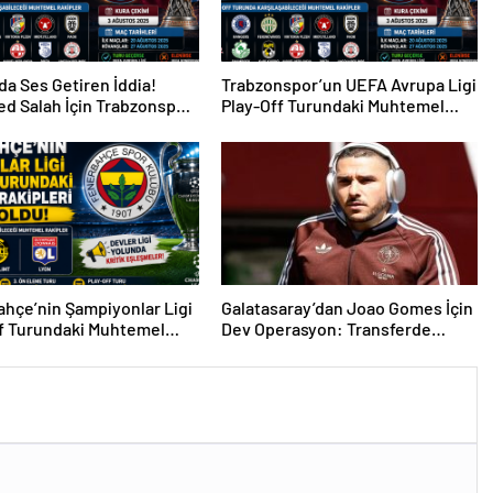
da Ses Getiren İddia!
Trabzonspor’un UEFA Avrupa Ligi
d Salah İçin Trabzonspor
Play-Off Turundaki Muhtemel
i
Rakipleri Belli Oldu!
hçe’nin Şampiyonlar Ligi
Galatasaray’dan Joao Gomes İçin
f Turundaki Muhtemel
Dev Operasyon: Transferde
i Belli Oldu!
Rekor Bütçe Gündemde