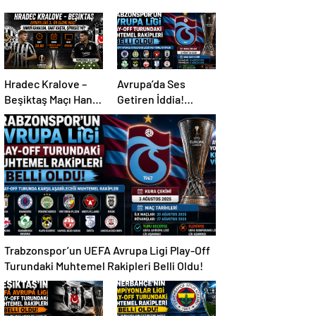
Hradec Kralove –
Avrupa’da Ses
Beşiktaş Maçı Hangi
Getiren İddia!
Kanalda, Saat
Mohamed Salah İçin
Kaçta, Şifresiz Mi?
Trabzonspor
Sürprizi
Trabzonspor’un UEFA Avrupa Ligi Play-Off
Turundaki Muhtemel Rakipleri Belli Oldu!