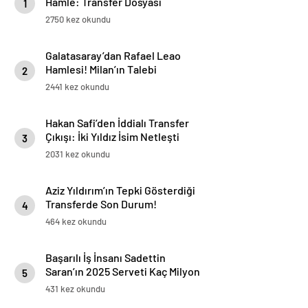
Hamle: Transfer Dosyası
1
Yeniden Açıldı
2750 kez okundu
Galatasaray’dan Rafael Leao
Hamlesi! Milan’ın Talebi
2
Transferde Dengeleri Değiştirdi
2441 kez okundu
Hakan Safi’den İddialı Transfer
Çıkışı: İki Yıldız İsim Netleşti
3
2031 kez okundu
Aziz Yıldırım’ın Tepki Gösterdiği
Transferde Son Durum!
4
Oyuncunun Geleceği Belli Oldu
464 kez okundu
Başarılı İş İnsanı Sadettin
Saran’ın 2025 Serveti Kaç Milyon
5
TL ve Dolar?
431 kez okundu