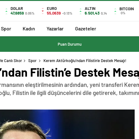
DOLAR
EURO
ALTIN
BITCOIN
47,6859
55,0639
6.501,43
0%
0.05%
-0.13%
0,14
Spor
Kadın
Yazarlar
Gazeteler
Puan Durumu
Ve Canlı Skor
Spor
Kerem Aktürkoğlu’ndan Filistin’e Destek Mesajı!
dan Filistin’e Destek Mesaj
nsının eleştirilmesinin ardından, yeni transferi Kerem
, Filistin ile ilgili düşüncelerini dile getirerek, takım