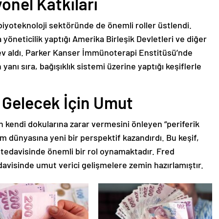
onel Katkıları
 biyoteknoloji sektöründe de önemli roller üstlendi.
yöneticilik yaptığı Amerika Birleşik Devletleri ve diğer
örev aldı. Parker Kanser İmmünoterapi Enstitüsü’nde
yanı sıra, bağışıklık sistemi üzerine yaptığı keşiflerle
e Gelecek İçin Umut
in kendi dokularına zarar vermesini önleyen “periferik
im dünyasına yeni bir perspektif kazandırdı. Bu keşif,
tedavisinde önemli bir rol oynamaktadır. Fred
edavisinde umut verici gelişmelere zemin hazırlamıştır.