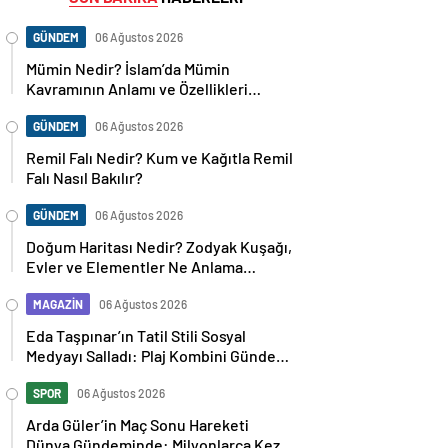
GÜNDEM
06 Ağustos 2026
Mümin Nedir? İslam’da Mümin
Kavramının Anlamı ve Özellikleri
Nelerdir?
GÜNDEM
06 Ağustos 2026
Remil Falı Nedir? Kum ve Kağıtla Remil
Falı Nasıl Bakılır?
GÜNDEM
06 Ağustos 2026
Doğum Haritası Nedir? Zodyak Kuşağı,
Evler ve Elementler Ne Anlama
Geliyor?
MAGAZİN
06 Ağustos 2026
Eda Taşpınar’ın Tatil Stili Sosyal
Medyayı Salladı: Plaj Kombini Gündem
Oldu
SPOR
06 Ağustos 2026
Arda Güler’in Maç Sonu Hareketi
Dünya Gündeminde: Milyonlarca Kez