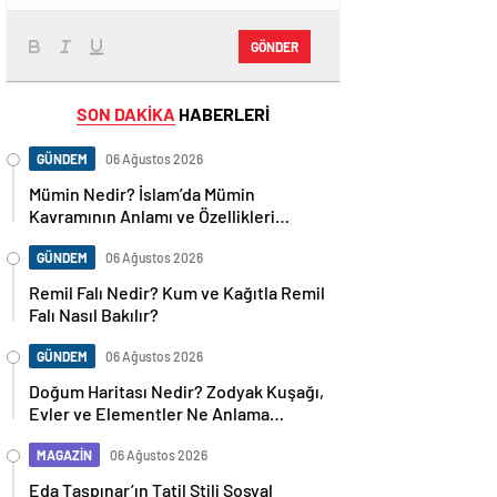
GÖNDER
SON DAKİKA
HABERLERİ
GÜNDEM
06 Ağustos 2026
Mümin Nedir? İslam’da Mümin
Kavramının Anlamı ve Özellikleri
Nelerdir?
GÜNDEM
06 Ağustos 2026
Remil Falı Nedir? Kum ve Kağıtla Remil
Falı Nasıl Bakılır?
GÜNDEM
06 Ağustos 2026
Doğum Haritası Nedir? Zodyak Kuşağı,
Evler ve Elementler Ne Anlama
Geliyor?
MAGAZİN
06 Ağustos 2026
Eda Taşpınar’ın Tatil Stili Sosyal