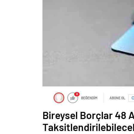
0
BEĞENDİM
ABONE OL
Bireysel Borçlar 48 
Taksitlendirilebilece