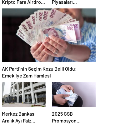
Kripto Para Airdrop
Piyasaları
Rehberi ve Güvenli
Hareketlendirdi:
Katılım Yöntemleri
Altın Zirveye
Çıkarken Petrol
Geriledi
AK Parti’nin Seçim Kozu Belli Oldu:
Emekliye Zam Hamlesi
Merkez Bankası
2025 GSB
Aralık Ayı Faiz
Promosyon
Kararını Açıklıyor:
Ödemeleri Ne
2025-2026 Takvimi
Zaman Hesaplara