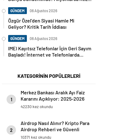
Paylaşıldı
GÜNDEM
06 Ağustos 2026
Özgür Özel’den Siyasi Hamle Mi
Geliyor? Kritik Tarih İddiası
GÜNDEM
06 Ağustos 2026
IMEI Kayıtsız Telefonlar İçin Geri Sayım
Başladı! İnternet ve Telefonlarda
Kritik Uyarı
KATEGORİNİN POPÜLERLERİ
Merkez Bankası Aralık Ayı Faiz
Kararını Açıklıyor: 2025-2026
1
Takvimi
42230 kez okundu
Airdrop Nasıl Alınır? Kripto Para
Airdrop Rehberi ve Güvenli
2
Katılım Yöntemleri
10371 kez okundu