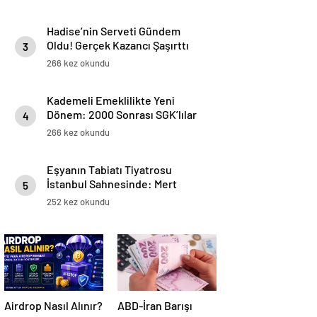
Hadise’nin Serveti Gündem
Oldu! Gerçek Kazancı Şaşırttı
3
266 kez okundu
Kademeli Emeklilikte Yeni
Dönem: 2000 Sonrası SGK’lılar
4
İçin Prim ve Yaş Tablosu
266 kez okundu
Netleşiyor
Eşyanın Tabiatı Tiyatrosu
İstanbul Sahnesinde: Mert
5
Turak & Aslıhan Malbora’yla
252 kez okundu
Buluşma
Airdrop Nasıl Alınır?
ABD-İran Barışı