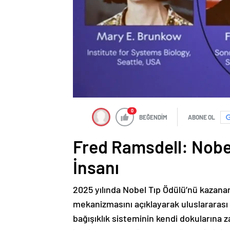
0
BEĞENDİM
ABONE OL
Fred Ramsdell: Nobel
İnsanı
2025 yılında Nobel Tıp Ödülü’nü kazanan 
mekanizmasını açıklayarak uluslararası a
bağışıklık sisteminin kendi dokularına