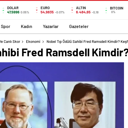
DOLAR
EURO
ALTIN
BITCOIN
47,5996
54,9835
6.484,65
0%
0.05%
-0.07%
-0,18
Spor
Kadın
Yazarlar
Gazeteler
Ve Canlı Skor
Ekonomi
Nobel Tıp Ödülü Sahibi Fred Ramsdell Kimdir? Keşf
ahibi Fred Ramsdell Kimdir?