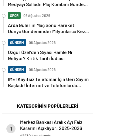
Medyayı Salladı: Plaj Kombini Gündem
Oldu
SPOR
06 Ağustos 2026
Arda Güler’in Maç Sonu Hareketi
Dünya Gündeminde: Milyonlarca Kez
Paylaşıldı
GÜNDEM
06 Ağustos 2026
Özgür Özel’den Siyasi Hamle Mi
Geliyor? Kritik Tarih İddiası
GÜNDEM
06 Ağustos 2026
IMEI Kayıtsız Telefonlar İçin Geri Sayım
Başladı! İnternet ve Telefonlarda
Kritik Uyarı
KATEGORİNİN POPÜLERLERİ
Merkez Bankası Aralık Ayı Faiz
Kararını Açıklıyor: 2025-2026
1
Takvimi
42230 kez okundu