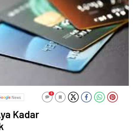
0
News
Aya Kadar
k