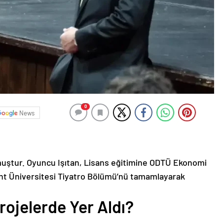
0
News
ğmuştur. Oyuncu Işıtan, Lisans eğitimine ODTÜ Ekonomi
nt Üniversitesi Tiyatro Bölümü’nü tamamlayarak
rojelerde Yer Aldı?