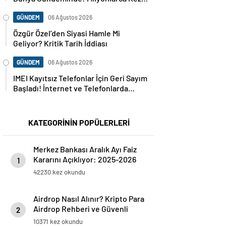
Paylaşıldı
GÜNDEM
06 Ağustos 2026
Özgür Özel’den Siyasi Hamle Mi
Geliyor? Kritik Tarih İddiası
GÜNDEM
06 Ağustos 2026
IMEI Kayıtsız Telefonlar İçin Geri Sayım
Başladı! İnternet ve Telefonlarda
Kritik Uyarı
KATEGORİNİN POPÜLERLERİ
Merkez Bankası Aralık Ayı Faiz
Kararını Açıklıyor: 2025-2026
1
Takvimi
42230 kez okundu
Airdrop Nasıl Alınır? Kripto Para
Airdrop Rehberi ve Güvenli
2
Katılım Yöntemleri
10371 kez okundu