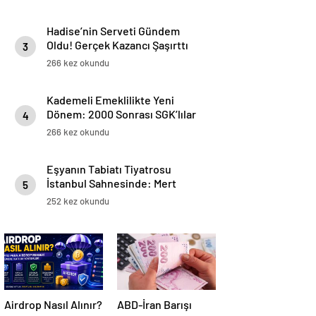
Hadise’nin Serveti Gündem
Oldu! Gerçek Kazancı Şaşırttı
3
266 kez okundu
Kademeli Emeklilikte Yeni
Dönem: 2000 Sonrası SGK’lılar
4
İçin Prim ve Yaş Tablosu
266 kez okundu
Netleşiyor
Eşyanın Tabiatı Tiyatrosu
İstanbul Sahnesinde: Mert
5
Turak & Aslıhan Malbora’yla
252 kez okundu
Buluşma
Airdrop Nasıl Alınır?
ABD-İran Barışı