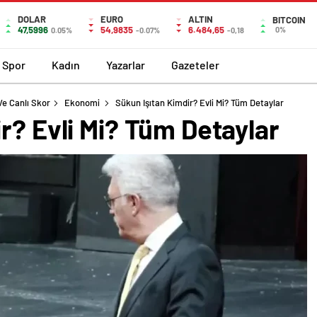
DOLAR
EURO
ALTIN
BITCOIN
47,5996
54,9835
6.484,65
0%
0.05%
-0.07%
-0,18
Spor
Kadın
Yazarlar
Gazeteler
Ve Canlı Skor
Ekonomi
Sükun Işıtan Kimdir? Evli Mi? Tüm Detaylar
r? Evli Mi? Tüm Detaylar