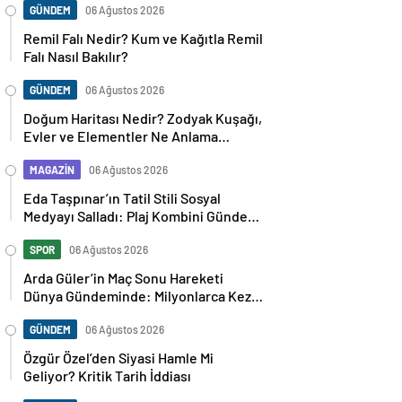
GÜNDEM
06 Ağustos 2026
Remil Falı Nedir? Kum ve Kağıtla Remil
Falı Nasıl Bakılır?
GÜNDEM
06 Ağustos 2026
Doğum Haritası Nedir? Zodyak Kuşağı,
Evler ve Elementler Ne Anlama
Geliyor?
MAGAZİN
06 Ağustos 2026
Eda Taşpınar’ın Tatil Stili Sosyal
Medyayı Salladı: Plaj Kombini Gündem
Oldu
SPOR
06 Ağustos 2026
Arda Güler’in Maç Sonu Hareketi
Dünya Gündeminde: Milyonlarca Kez
Paylaşıldı
GÜNDEM
06 Ağustos 2026
Özgür Özel’den Siyasi Hamle Mi
Geliyor? Kritik Tarih İddiası