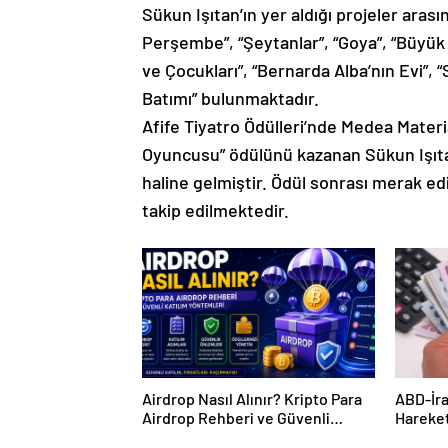
Sükun Işıtan’ın yer aldığı projeler arası
Perşembe”, “Şeytanlar”, “Goya”, “Büyük
ve Çocukları”, “Bernarda Alba’nın Evi”, 
Batımı” bulunmaktadır.
Afife Tiyatro Ödülleri’nde Medea Materi
Oyuncusu” ödülünü kazanan Sükun Işıta
haline gelmiştir. Ödül sonrası merak ed
takip edilmektedir.
Airdrop Nasıl Alınır? Kripto Para
ABD-İra
Airdrop Rehberi ve Güvenli
Hareket
Katılım Yöntemleri
Çıkarke