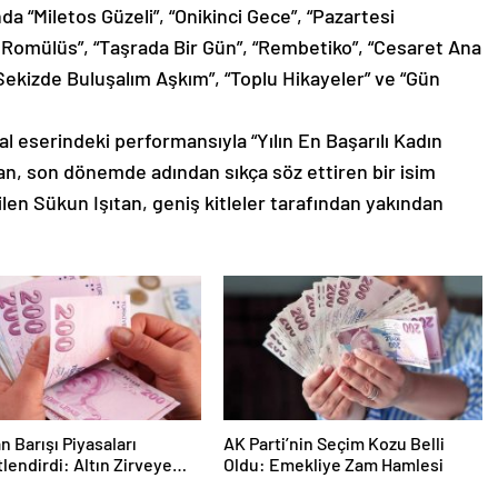
nda “Miletos Güzeli”, “Onikinci Gece”, “Pazartesi
 Romülüs”, “Taşrada Bir Gün”, “Rembetiko”, “Cesaret Ana
“Sekizde Buluşalım Aşkım”, “Toplu Hikayeler” ve “Gün
al eserindeki performansıyla “Yılın En Başarılı Kadın
n, son dönemde adından sıkça söz ettiren bir isim
ilen Sükun Işıtan, geniş kitleler tarafından yakından
n Barışı Piyasaları
AK Parti’nin Seçim Kozu Belli
lendirdi: Altın Zirveye
Oldu: Emekliye Zam Hamlesi
n Petrol Geriledi