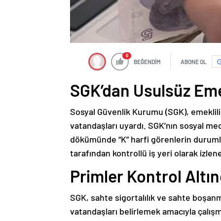
0
BEĞENDİM
ABONE OL
SGK’dan Usulsüz Emek
Sosyal Güvenlik Kurumu (SGK), emeklili
vatandaşları uyardı. SGK’nın sosyal me
dökümünde “K” harfi görenlerin durumla
tarafından kontrollü iş yeri olarak izlene
Primler Kontrol Altı
SGK, sahte sigortalılık ve sahte boşanm
vatandaşları belirlemek amacıyla çalı