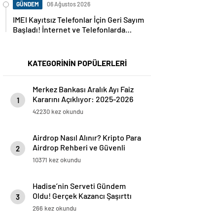
GÜNDEM
06 Ağustos 2026
IMEI Kayıtsız Telefonlar İçin Geri Sayım
Başladı! İnternet ve Telefonlarda
Kritik Uyarı
KATEGORİNİN POPÜLERLERİ
Merkez Bankası Aralık Ayı Faiz
Kararını Açıklıyor: 2025-2026
1
Takvimi
42230 kez okundu
Airdrop Nasıl Alınır? Kripto Para
Airdrop Rehberi ve Güvenli
2
Katılım Yöntemleri
10371 kez okundu
Hadise’nin Serveti Gündem
Oldu! Gerçek Kazancı Şaşırttı
3
266 kez okundu