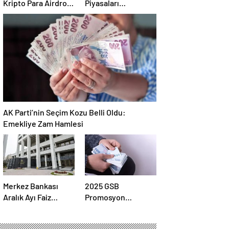
Kripto Para Airdrop
Piyasaları
Rehberi ve Güvenli
Hareketlendirdi:
Katılım Yöntemleri
Altın Zirveye
Çıkarken Petrol
Geriledi
AK Parti’nin Seçim Kozu Belli Oldu:
Emekliye Zam Hamlesi
Merkez Bankası
2025 GSB
Aralık Ayı Faiz
Promosyon
Kararını Açıklıyor:
Ödemeleri Ne
2025-2026 Takvimi
Zaman Hesaplara