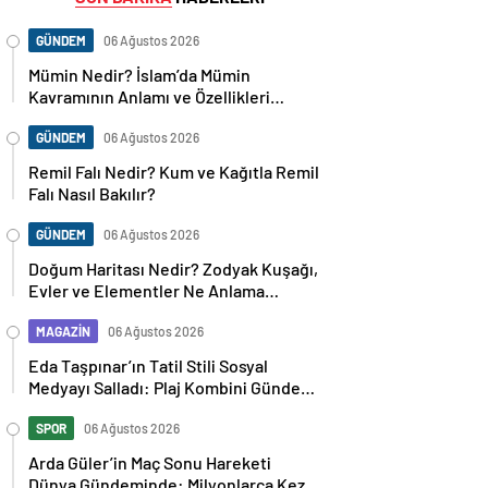
GÜNDEM
06 Ağustos 2026
Mümin Nedir? İslam’da Mümin
Kavramının Anlamı ve Özellikleri
Nelerdir?
GÜNDEM
06 Ağustos 2026
Remil Falı Nedir? Kum ve Kağıtla Remil
Falı Nasıl Bakılır?
GÜNDEM
06 Ağustos 2026
Doğum Haritası Nedir? Zodyak Kuşağı,
Evler ve Elementler Ne Anlama
Geliyor?
MAGAZİN
06 Ağustos 2026
Eda Taşpınar’ın Tatil Stili Sosyal
Medyayı Salladı: Plaj Kombini Gündem
Oldu
SPOR
06 Ağustos 2026
Arda Güler’in Maç Sonu Hareketi
Dünya Gündeminde: Milyonlarca Kez